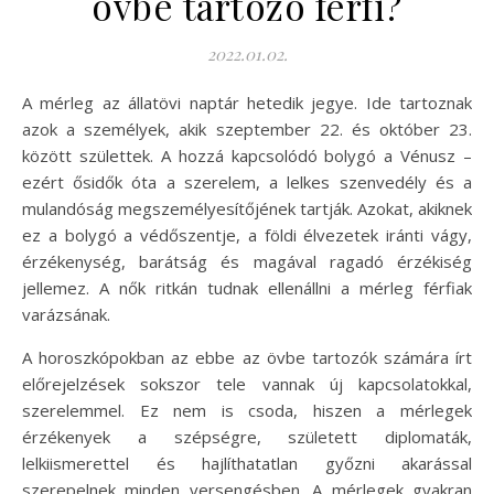
övbe tartozó férfi?
2022.01.02.
A mérleg az állatövi naptár hetedik jegye. Ide tartoznak
azok a személyek, akik szeptember 22. és október 23.
között születtek. A hozzá kapcsolódó bolygó a Vénusz –
ezért ősidők óta a szerelem, a lelkes szenvedély és a
mulandóság megszemélyesítőjének tartják. Azokat, akiknek
ez a bolygó a védőszentje, a földi élvezetek iránti vágy,
érzékenység, barátság és magával ragadó érzékiség
jellemez. A nők ritkán tudnak ellenállni a mérleg férfiak
varázsának.
A horoszkópokban az ebbe az övbe tartozók számára írt
előrejelzések sokszor tele vannak új kapcsolatokkal,
szerelemmel. Ez nem is csoda, hiszen a mérlegek
érzékenyek a szépségre, született diplomaták,
lelkiismerettel és hajlíthatatlan győzni akarással
szerepelnek minden versengésben. A mérlegek gyakran