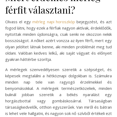
férfit választani?
Olvass el egy
mérleg napi horoszkóp
bejegyzést, és azt
fogod látni, hogy ezek a férfiak nagyon aktívak, érdeklődők,
nyitottak minden újdonságra, csak senki ne okozzon nekik
bosszúságot. A nőket azért vonzza az ilyen férfi, mert egy
olyan jelöltet látnak benne, aki minden problémát meg tud
oldani. Valóban kedves lelkű, aki saját vágyait és előnyeit
gyakran háttérbe szorítja.
A mérlegek szenvedélyesen szeretik a szépséget, és
képesek megtalálni a hétköznapi dolgokban is. Számukra
minden nap tele van ragyogó érzelmekkel és
benyomásokkal. A mérlegek természetközeliek, minden
bulinál jobban szeretik a békés nyaralást egy
horgászbottal vagy gombáskosárral. Társaságban
társaságkedvelők, otthon egyszerűek. Van miről és bátran
is lehet vele hallgatni, és nagyon sok nő szívből értékeli ezt