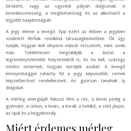
bíróként, vagy az ügyvédi pályán dolgoznak. A
következetesség, a megbízhatóság és az alkotóerő a
legjobb tulajdonságuk!
A jegy eleme a levegő. Épp ezért az ebben a jegyben
született férfiak rendkívül társaságkedvelőek. Ők úgy
tudják, hogyan kell elnyerni mások tetszését, mint senki
más. Tökéletesen megtalálják a kiutat a
legreménytelenebb helyzetekből is, és ha kell, százegy
módot ismernek, hogyan kerüljék azokat. A levegő
könnyedséggel ruházta fel a jegy képviselőit, remek
képzelőerővel rendelkeznek, és gyorsan tanulnak új
dolgokat.
A mérleg energiáját fokozó fém a réz, a kövei pedig a
gyémánt, a cirkon, a kvarc, a korall, a holdkő, a zöld jáspis,
az opál és a hegyikristály.
Miért érdemes mérleg