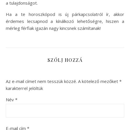
a tulajdonságot.
Ha a te horoszkópod is új párkapcsolatról ír, akkor
érdemes lecsapnod a kínálkozó lehetőségre, hiszen a
mérleg férfiak igazán nagy kincsnek számítanak!
SZÓLJ HOZZÁ
Az e-mail címet nem tesszük közzé.
A kötelező mezőket
*
karakterrel jelöltük
Név
*
E-mail cím
*